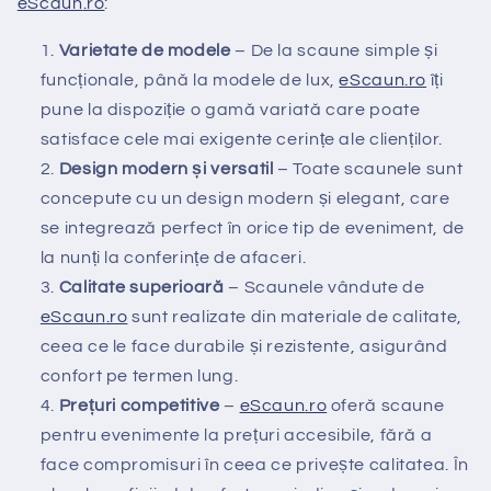
eScaun
.ro
:
Varietate de modele
– De la scaune simple și
funcționale, până la modele de lux,
eScaun
.ro
îți
pune la dispoziție o gamă variată care poate
satisface cele mai exigente cerințe ale clienților.
Design modern și versatil
– Toate scaunele sunt
concepute cu un design modern și elegant, care
se integrează perfect în orice tip de eveniment, de
la nunți la conferințe de afaceri.
Calitate superioară
– Scaunele vândute de
eScaun
.ro
sunt realizate din materiale de calitate,
ceea ce le face durabile și rezistente, asigurând
confort pe termen lung.
Prețuri competitive
–
eScaun
.ro
oferă scaune
pentru evenimente la prețuri accesibile, fără a
face compromisuri în ceea ce privește calitatea. În