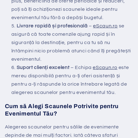
plus, beneficiind de oferte periodice și reduceri,
poți să îți achiziționezi scaunele ideale pentru
evenimentul tău fără a depăși bugetul.
Livrare rapidă și profesională
–
eScaun
.ro
se
asigură că toate comenzile ajung rapid și în
siguranță la destinație, pentru ca tu să nu
întâmpini nicio problemă atunci când îți pregătești
evenimentul.
Suport clienți excelent
– Echipa
eScaun
.ro
este
mereu disponibilă pentru a-ți oferi asistență și
pentru a-ți răspunde la orice întrebare legată de
alegerea scaunelor pentru evenimentul tău.
Cum să Alegi Scaunele Potrivite pentru
Evenimentul Tău?
Alegerea scaunelor pentru sălile de evenimente
depinde de mai mulți factori. Iată câteva sfaturi