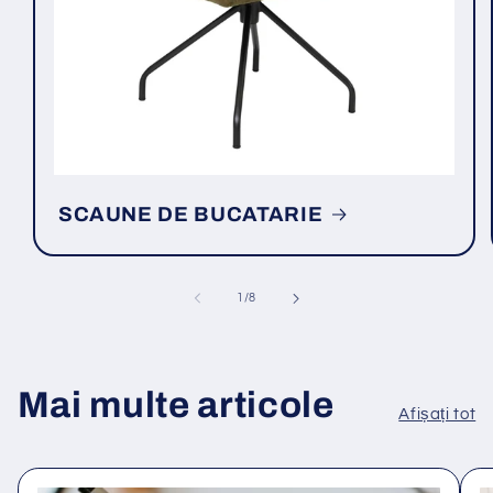
SCAUNE DE BUCATARIE
din
1
/
8
Mai multe articole
Afișați tot