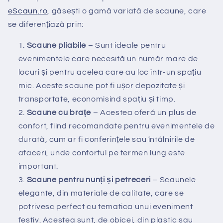
eScaun
.ro
, găsești o gamă variată de scaune, care
se diferențiază prin:
Scaune pliabile
– Sunt ideale pentru
evenimentele care necesită un număr mare de
locuri și pentru acelea care au loc într-un spațiu
mic. Aceste scaune pot fi ușor depozitate și
transportate, economisind spațiu și timp.
Scaune cu brațe
– Acestea oferă un plus de
confort, fiind recomandate pentru evenimentele de
durată, cum ar fi conferințele sau întâlnirile de
afaceri, unde confortul pe termen lung este
important.
Scaune pentru nunți și petreceri
– Scaunele
elegante, din materiale de calitate, care se
potrivesc perfect cu tematica unui eveniment
festiv. Acestea sunt, de obicei, din plastic sau