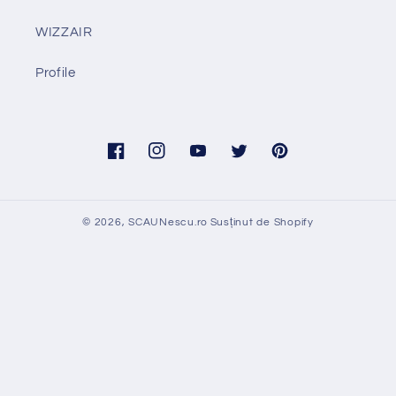
WIZZAIR
Profile
Facebook
Instagram
YouTube
Twitter
Pinterest
© 2026,
SCAUNescu.ro
Susținut de Shopify