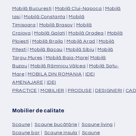
Mobilă Bucuresti
|
Mobilă Cluj-Napoca
|
Mobilă
Iasi
|
Mobilă Constanta
|
Mobilă
Timisoara
|
Mobilă Brasov
|
Mobilă
Craiova
|
Mobilă Galati
|
Mobilă Oradea
|
Mobilă
Ploiesti
|
Mobilă Braila
|
Mobilă Arad
|
Mobilă
Pitesti
|
Mobilă Bacau
|
Mobilă Sibiu
|
Mobilă
Targu-Mures
|
Mobilă Baia-Mare
|
Mobilă
Buzau
|
Mobilă Râmnicu Vâlcea
|
Mobilă Satu-
Mare
|
MOBILA DIN ROMANIA
|
IDEI
AMENAJARE
|
IDEI
PRACTICE
|
MOBILIER
|
PRODUSE
|
DESIGNERI
|
CAD
Mobilier de calitate
Scaune
|
Scaune bucătărie
|
Scaune living
|
Scaune bar
|
Scaune insula
|
Scaune