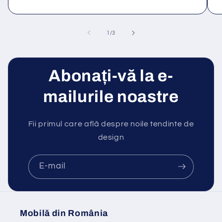
din
1
/
3
Abonați-vă la e-
mailurile noastre
Fii primul care află despre noile tendinte de
design
E-mail
Mobilă din România