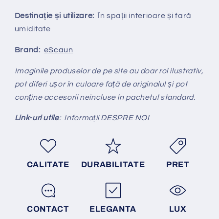
Destinație și utilizare:
În spații interioare și fară
umiditate
Brand:
eScaun
Imaginile produselor de pe site au doar rol ilustrativ,
pot diferi ușor în culoare față de originalul și pot
conține accesorii neincluse în pachetul standard.
Link-uri utile
: Informații
DESPRE NOI
CALITATE
DURABILITATE
PRET
CONTACT
ELEGANTA
LUX