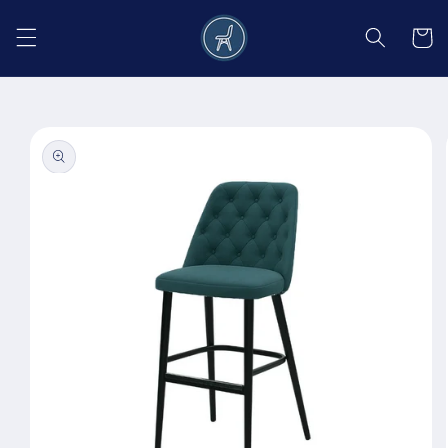
Salt la
conținut
Coș
Salt la
informațiile
despre
produs