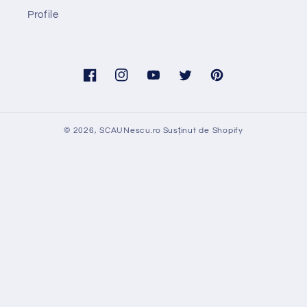
Profile
Facebook
Instagram
YouTube
Twitter
Pinterest
© 2026,
SCAUNescu.ro
Susținut de Shopify