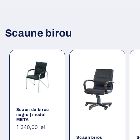
Scaune birou
Scaun de birou
negru | model
META
Preț
1.340,00 lei
obișnuit
Scaun birou
S