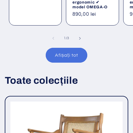
ergonomic ✔
e
model OMEGA-O
m
Preț
890,00 lei
P
9
obișnuit
o
din
1
/
3
Afișați tot
Toate colecțiile