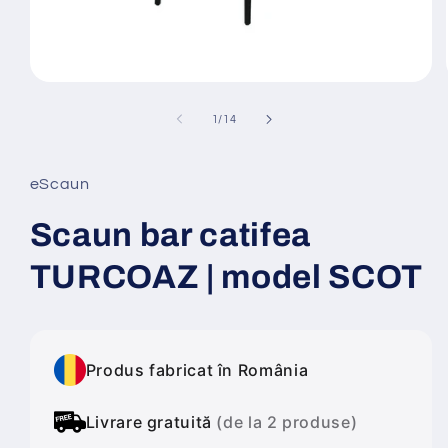
Deschide
conținutul
media
din
1
/
14
1
într-
o
fereastră
eScaun
modală
Scaun bar catifea
TURCOAZ | model SCOT
Produs fabricat în România
Livrare gratuită
(de la 2 produse)