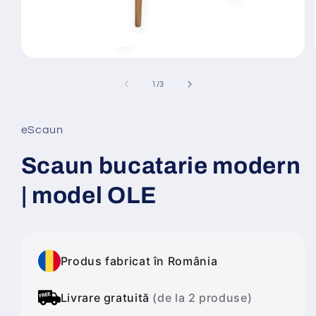
Deschide
conținutul
media
din
1
/
3
1
într-
o
fereastră
eScaun
modală
Scaun bucatarie modern
| model OLE
Produs fabricat în România
Livrare gratuită
(de la 2 produse)