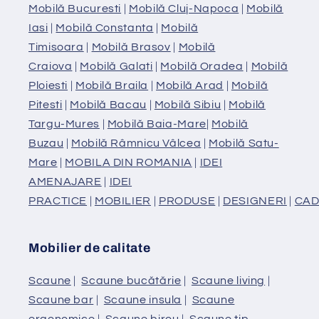
Mobilă Bucuresti
|
Mobilă Cluj-Napoca
|
Mobilă
Iasi
|
Mobilă Constanta
|
Mobilă
Timisoara
|
Mobilă Brasov
|
Mobilă
Craiova
|
Mobilă Galati
|
Mobilă Oradea
|
Mobilă
Ploiesti
|
Mobilă Braila
|
Mobilă Arad
|
Mobilă
Pitesti
|
Mobilă Bacau
|
Mobilă Sibiu
|
Mobilă
Targu-Mures
|
Mobilă Baia-Mare
|
Mobilă
Buzau
|
Mobilă Râmnicu Vâlcea
|
Mobilă Satu-
Mare
|
MOBILA DIN ROMANIA
|
IDEI
AMENAJARE
|
IDEI
PRACTICE
|
MOBILIER
|
PRODUSE
|
DESIGNERI
|
CAD
Mobilier de calitate
Scaune
|
Scaune bucătărie
|
Scaune living
|
Scaune bar
|
Scaune insula
|
Scaune
ergonomice
|
Scaune birou
|
Scaune tip