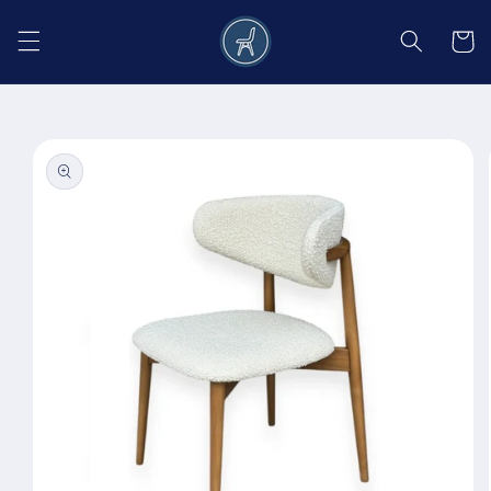
Salt la
conținut
Coș
Salt la
informațiile
despre
produs