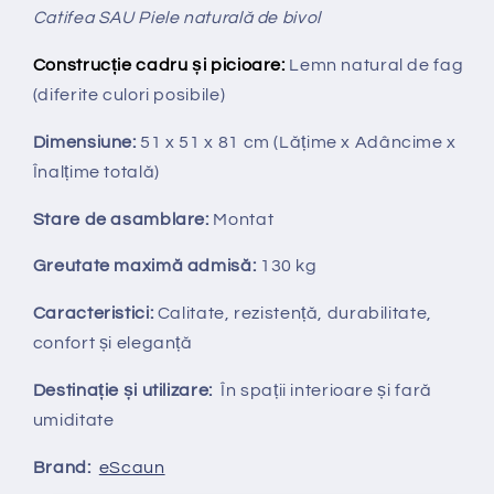
Catifea SAU Piele naturală de bivol
Construcție cadru și picioare:
Lemn natural de fag
(diferite culori posibile)
Dimensiune:
51 x 51 x 81 cm
(Lățime x Adâncime x
Înalțime totală
)
Stare de asamblare:
Montat
Greutate maximă admisă:
130 kg
Caracteristici:
Calitate, rezistență, durabilitate,
confort și eleganță
Destinație și utilizare:
În spații interioare și fară
umiditate
Brand:
eScaun