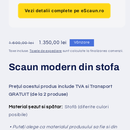
Vezi detalii complete pe eScaun.ro
Preț
Preț
1.350,00 lei
Vânzare
1.600,00 lei
obișnuit
redus
Taxe incluse.
Taxele de expediere
sunt calculate la finalizarea comenzii.
Scaun modern din stofa
Prețul acestui produs include TVA si Transport
GRATUIT (de la 2 produse)
Material șezut si spătar:
Stofă (diferite culori
posibile)
• Puteți alege ca materialul produsului sa fie si din