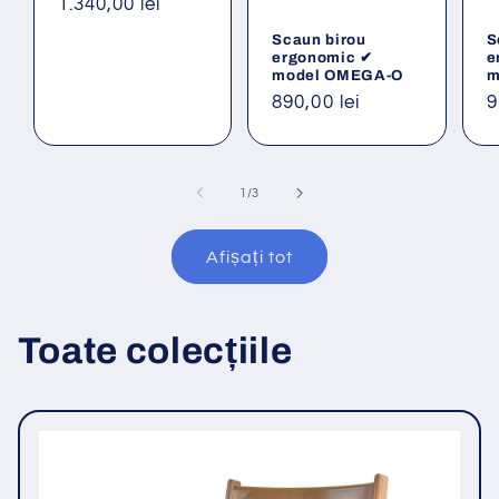
Preț
1.340,00 lei
obișnuit
Scaun birou
S
ergonomic ✔
e
model OMEGA-O
m
Preț
890,00 lei
P
9
obișnuit
o
din
1
/
3
Afișați tot
Toate colecțiile