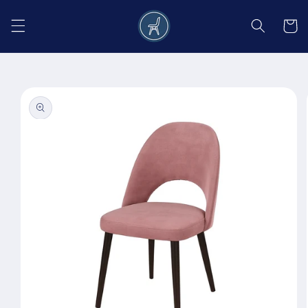
Salt la
conținut
Coș
Salt la
informațiile
despre
produs