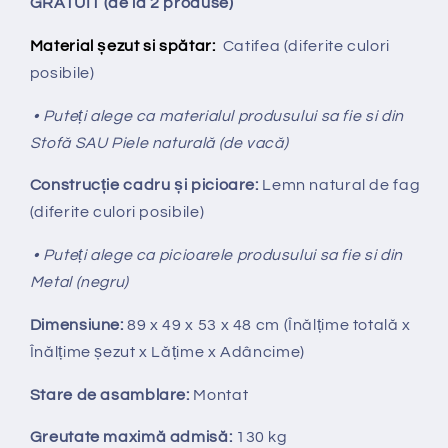
GRATUIT (de la 2 produse)
Material șezut si spătar:
Catifea
(diferite culori
posibile)
• Puteți alege ca materialul produsului sa fie si din
Stofă SAU Piele naturală (de vacă)
Construcție cadru și picioare:
Lemn natural de fag
(diferite culori posibile)
• Puteți alege ca picioarele produsului sa fie si din
Metal (negru)
Dimensiune:
89 x 49 x 53 x 48 cm (Înălțime totală x
Înălțime
ș
ezut x Lățime x Adâncime)
Stare de asamblare:
Montat
Greutate maximă admisă:
130 kg