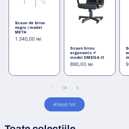
Scaun de birou
negru | model
META
Preț
1.340,00 lei
obișnuit
Scaun birou
S
ergonomic ✔
e
model OMEGA-O
m
Preț
890,00 lei
P
9
obișnuit
o
din
1
/
3
Afișați tot
Toate colecțiile