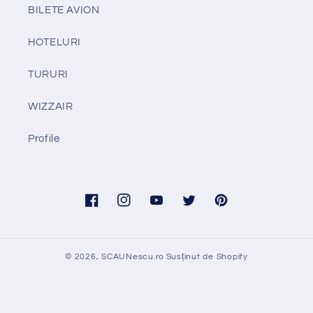
BILETE AVION
HOTELURI
TURURI
WIZZAIR
Profile
Facebook
Instagram
YouTube
Twitter
Pinterest
© 2026,
SCAUNescu.ro
Susținut de Shopify