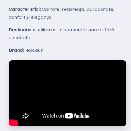
Caracteristici:
Calitate, rezistență, durabilitate,
confort și eleganță
Destinație și utilizare:
În spații interioare și fară
umiditate
Brand:
eScaun