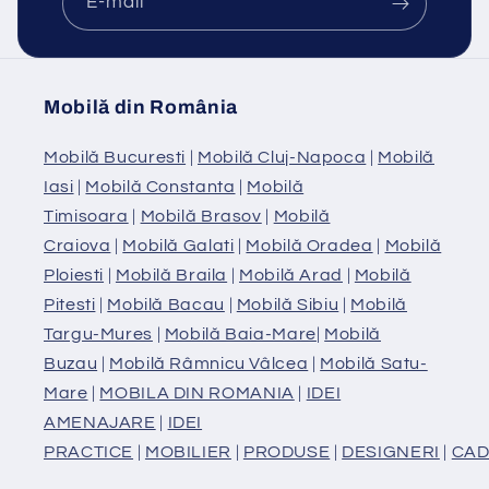
E-mail
Mobilă din România
Mobilă Bucuresti
|
Mobilă Cluj-Napoca
|
Mobilă
Iasi
|
Mobilă Constanta
|
Mobilă
Timisoara
|
Mobilă Brasov
|
Mobilă
Craiova
|
Mobilă Galati
|
Mobilă Oradea
|
Mobilă
Ploiesti
|
Mobilă Braila
|
Mobilă Arad
|
Mobilă
Pitesti
|
Mobilă Bacau
|
Mobilă Sibiu
|
Mobilă
Targu-Mures
|
Mobilă Baia-Mare
|
Mobilă
Buzau
|
Mobilă Râmnicu Vâlcea
|
Mobilă Satu-
Mare
|
MOBILA DIN ROMANIA
|
IDEI
AMENAJARE
|
IDEI
PRACTICE
|
MOBILIER
|
PRODUSE
|
DESIGNERI
|
CAD