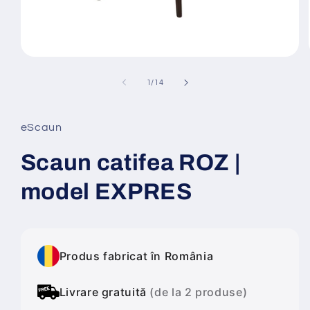
Deschide
conținutul
media
din
1
/
14
1
într-
o
fereastră
eScaun
modală
Scaun catifea ROZ |
model EXPRES
Produs fabricat în România
Livrare gratuită
(de la 2 produse)