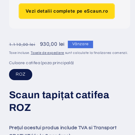
Vezi detalii complete pe eScaun.ro
Preț
Preț
930,00 lei
Vânzare
1.110,00 lei
obișnuit
redus
Taxe incluse.
Taxele de expediere
sunt calculate la finalizarea comenzii.
Culoare catifea (poza principală)
ROZ
Scaun tapi
ț
at catifea
ROZ
Prețul acestui produs include TVA si Transport