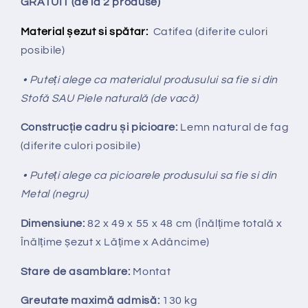
GRATUIT (de la 2 produse)
Material șezut si spătar:
Catifea
(diferite culori
posibile)
• Puteți alege ca materialul produsului sa fie si din
Stofă SAU Piele naturală (de vacă)
Construcție cadru și picioare:
Lemn natural de fag
(diferite culori posibile)
• Puteți alege ca picioarele produsului sa fie si din
Metal (negru)
Dimensiune:
82 x 49 x 55 x 48 cm (Înălțime totală x
Înălțime
ș
ezut x Lățime x Adâncime)
Stare de asamblare:
Montat
Greutate maximă admisă:
130 kg