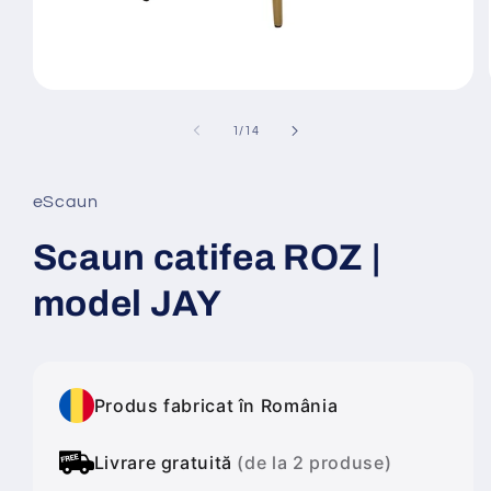
Deschide
conținutul
media
din
1
/
14
1
într-
o
fereastră
eScaun
modală
Scaun catifea ROZ |
model JAY
Produs fabricat în România
Livrare gratuită
(de la 2 produse)