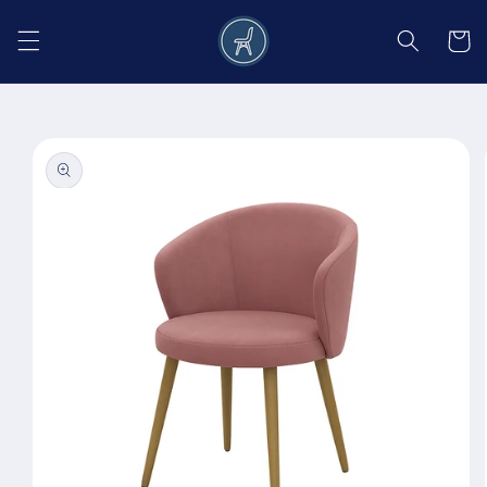
Salt la
conținut
Coș
Salt la
informațiile
despre
produs