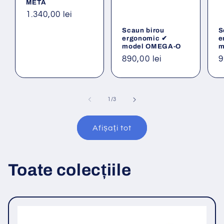
META
Preț
1.340,00 lei
obișnuit
Scaun birou
S
ergonomic ✔
e
model OMEGA-O
m
Preț
890,00 lei
P
9
obișnuit
o
din
1
/
3
Afișați tot
Toate colecțiile