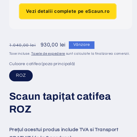
Vezi detalii complete pe eScaun.ro
Preț
Preț
930,00 lei
Vânzare
1.040,00 lei
obișnuit
redus
Taxe incluse.
Taxele de expediere
sunt calculate la finalizarea comenzii.
Culoare catifea (poza principală)
ROZ
Scaun tapi
ț
at catifea
ROZ
Prețul acestui produs include TVA si Transport