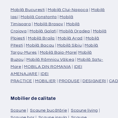
Mobilă Bucuresti
|
Mobilă Cluj-Napoca
|
Mobilă
Iasi
|
Mobilă Constanta
|
Mobilă
Timisoara
|
Mobilă Brasov
|
Mobilă
Craiova
|
Mobilă Galati
|
Mobilă Oradea
|
Mobilă
Ploiesti
|
Mobilă Braila
|
Mobilă Arad
|
Mobilă
Pitesti
|
Mobilă Bacau
|
Mobilă Sibiu
|
Mobilă
Targu-Mures
|
Mobilă Baia-Mare
|
Mobilă
Buzau
|
Mobilă Râmnicu Vâlcea
|
Mobilă Satu-
Mare
|
MOBILA DIN ROMANIA
|
IDEI
AMENAJARE
|
IDEI
PRACTICE
|
MOBILIER
|
PRODUSE
|
DESIGNERI
|
CAD
Mobilier de calitate
Scaune
|
Scaune bucătărie
|
Scaune living
|
Scaune bar
|
Scaune insula
|
Scaune